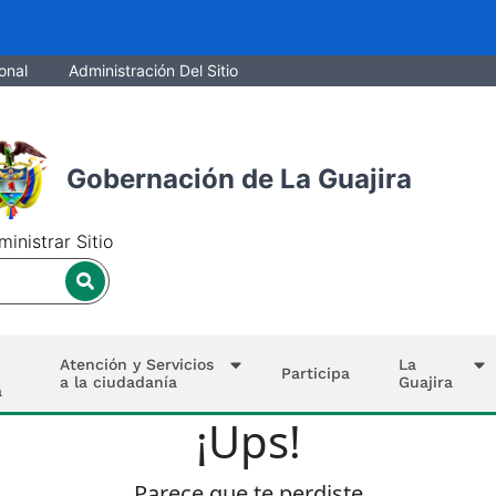
onal
Administración Del Sitio
Gobernación de La Guajira
inistrar Sitio
Atención y Servicios
La
Participa
a la ciudadanía
Guajira
a
¡Ups!
Parece que te perdiste