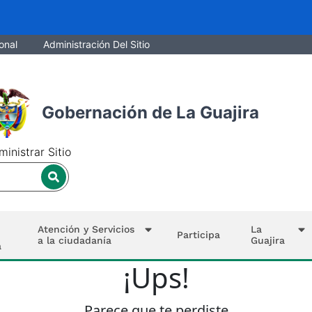
onal
Administración Del Sitio
Gobernación de La Guajira
inistrar Sitio
Atención y Servicios
La
Participa
a la ciudadanía
Guajira
a
¡Ups!
Parece que te perdiste